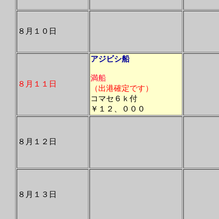
８月１０日
アジビシ船
満船
８月１１日
（出港確定です）
コマセ６ｋ付
￥１２、０００
８月１２日
８月１３日