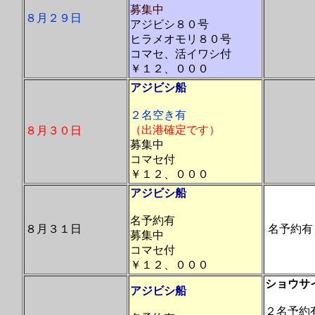
募集中
８月２９日
アジビシ８０号
ヒラメオモリ８０号
コマセ、活イワシ付
￥１２、０００
アジビシ船
２名空き有
（出港確定です）
８月３０日
募集中
コマセ付
￥１２、０００
アジビシ船
名予約有
８月３１日
名予約有
募集中
コマセ付
￥１２、０００
ショウサ
アジビシ船
２名予約