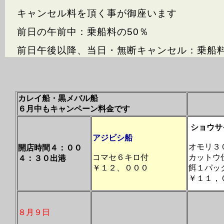
キャンセル料を頂く事が御座います
前日の午前中：乗船料の50％
前日午後以降、当日・無断キャンセル：乗船料
カレイ船・黒メバル船
６月中もキャンペーン料金です
ショウサ
アジビシ船
オモリ３
開店時間４：００
コマセ６キロ付
カットウ
４：３０出港
￥１２、０００
餌１パッ
￥１１，
８月９日